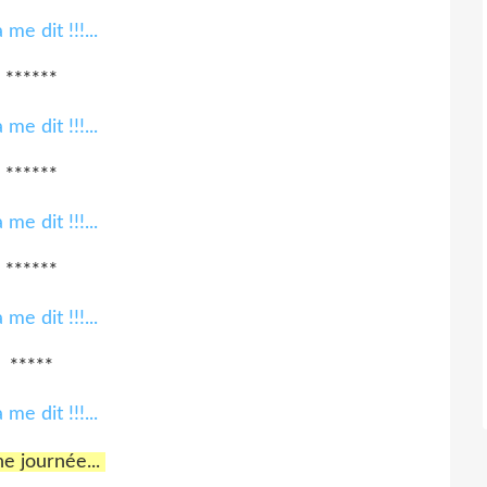
******
******
******
*****
e journée...