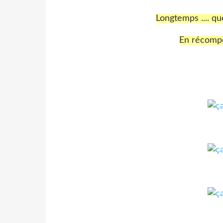
Longtemps .... que
En récompen