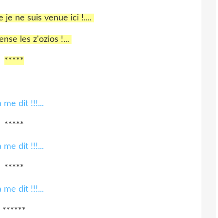
 je ne suis venue ici !....
se les z'ozios !...
*****
*****
*****
******