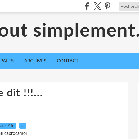
out simplement.
IPALES
ARCHIVES
CONTACT
 dit !!!...
08.2016
…
Bricabrocamoi