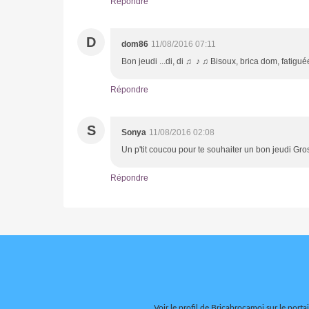
Répondre
D
dom86
11/08/2016 07:11
Bon jeudi ...di, di ♫ ♪ ♫ Bisoux, brica dom, fatiguée
Répondre
S
Sonya
11/08/2016 02:08
Un p'tit coucou pour te souhaiter un bon jeudi Gro
Répondre
Voir le profil de
Bricabrocamoi
sur le porta