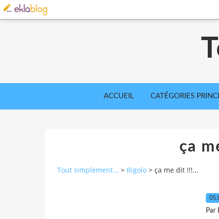
T
ACCUEIL
CATÉGORIES PRINC
ça me
Tout simplement...
>
Rigolo
>
ça me dit !!!...
05.
Par 