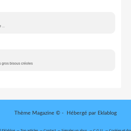
 ...
s gros bisous créoles
Thème Magazine © - Hébergé par
Eklablog
il Eklablog
Top articles
Contact
Signaler un abus
C.G.U.
Cookies et do